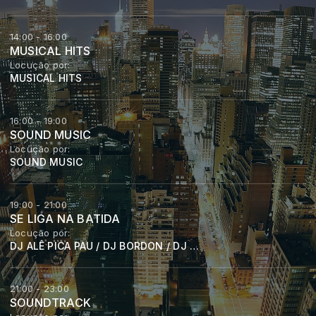
14:00 - 16:00
MUSICAL HITS
Locução por:
MUSICAL HITS
16:00 - 19:00
SOUND MUSIC
Locução por:
SOUND MUSIC
19:00 - 21:00
SE LIGA NA BATIDA
Locução por:
DJ ALÊ PICA PAU / DJ BORDON / DJ WILLIAM OLIVEIRA
21:00 - 23:00
SOUNDTRACK