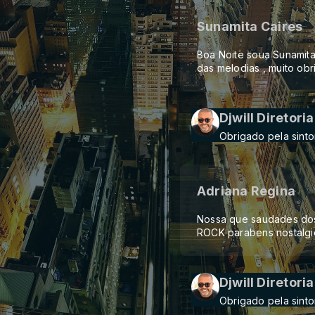
Sunamita Caires
Boa Noite soua Sunamita 
das melodias , muito ob
Djwill Diretoria
Obrigado pela sinto
Adriana Regina
Nossa que saudades dos
ROCK parabens nostalgic 
Djwill Diretoria
Obrigado pela sinto