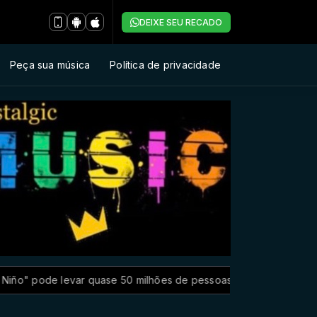
DEIXE SEU RECADO
Peça sua música
Política de privacidade
uase 50 milhões de pessoas à fome aguda
Cirurgias plástic