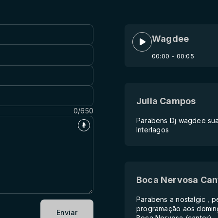
Wagdee
00:00
- 00:05
Julia Campos
0/650
Parabens Dj wagdee sua 
Interlagos
Boca Nervosa Can
Parabens a nostalgic , 
programação aos domingo
Enviar
Boca Nervosa (cantor)