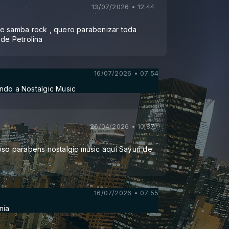
13/07/2026 • 12:44
e samba rock , quero parabenizar toda
de Petrolina
16/07/2026 • 07:54
ndo a Nostalgic Music
26/04/2026 • 10:37
oso parabens nostalgic music aqui Sayuri de
16/07/2026 • 07:55
nia