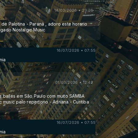
14/03/2026 • 23:26
de Palotina - Paraná , adoro este horario
rigado Nostalgic Music
16/07/2026 • 07:55
nia
01/03/2026 • 12:42
 bailes em São Paulo com muito SAMBA
music pelo repertorio - Adriana - Curitiba
16/07/2026 • 07:55
nia