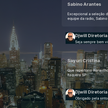
Sabino Arantes
Excepcional a seleção d
equipe da radio, Sabino 
Djwill Diretoria
Seja sempre bem vi
Sayuri Cristina
Que repertorio maravilh
Itaquera SP
Djwill Diretoria
Obrigado pela sinto