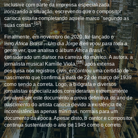
inclusive com parte da imprensa especializada
ironizando a situação, escrevendo que o compositor
carioca estaria completando aquele marco "segundo as
[
17
]
suas contas".
Finalmente, em novembro de 2020, foi lançado o
livro
África Brasil – Um dia Jorge Ben voou para toda a
gente ver
, que analisa o álbum
África Brasil
-
considerado um divisor na carreira do músico. A autora, a
[
18
]
jornalista musical Kamille Viola,
após extensa
pesquisa nos registros civis, encontrou uma certidão de
nascimento que confirma a data de 22 de março de 1939
como sendo a correta. Logo, a biógrafa e diversos
jornalistas especializados consideraram extremamente
provável ser este documento a prova definitiva do ano de
nascimento do artista carioca devido a existência de
inconsistências apenas mínimas, normais para um
documento da época. Apesar disto, o cantor e compositor
continua sustentando o ano de 1945 como o correto.