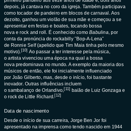
primeiro
pandeiro
aos treze anos de idade e, dois anos
depois, já cantava no
coro
da
igreja
. Também participava
como tocador de
pandeiro
em
blocos de carnaval
. Aos
dezoito, ganhou um
violão
de sua mãe e começou a se
apresentar em
festas
e
boates
, tocando
bossa
nova
e
rock and roll
. É conhecido como
Babulina
, por
conta da pronúncia do
rockabilly
"Bop-A-Lena"
de
Ronnie Self
(apelido que
Tim Maia
tinha pelo mesmo
[
10
]
motivo).
Ao passar a ter interesse pela
música
,
o
artista
vivenciou uma época na qual a
bossa
nova
predominava no mundo. A exemplo da maioria dos
músicos de então, ele foi inicialmente influenciado
por
João Gilberto
, mas, desde o início, foi bastante
inovador. Outras influências incluem
[
11
]
o
sambalanço
de
Orlandivo
,
baião
de
Luiz Gonzaga
e
[
12
]
o rock de
Little Richard
.
Data de nascimento
Desde o início de sua carreira, Jorge Ben Jor foi
apresentado na imprensa como tendo nascido em 1944