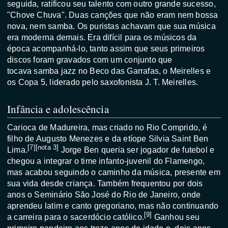
seguida, ratificou seu talento com outro grande sucesso,
"
Chove Chuva
". Duas canções que não eram nem
bossa
nova
, nem
samba
. Os puristas achavam que sua música
era moderna demais. Era difícil para os músicos da
época acompanhá-lo, tanto assim que seus primeiros
discos foram gravados com um conjunto que
tocava
samba jazz
no
Beco das Garrafas
, o Meirelles e
os Copa 5, liderado pelo saxofonista
J. T. Meirelles
.
Infância e adolescência
Carioca
de
Madureira
, mas criado no
Rio Comprido
, é
filho de Augusto Menezes e da
etíope
Silvia Saint Ben
[
7
]
[
nota 3
]
Lima.
Jorge Ben queria ser
jogador de futebol
e
chegou a integrar o time infanto-juvenil do
Flamengo
,
mas acabou seguindo o caminho da música, presente em
sua vida desde criança. Também frequentou por dois
anos o
Seminário São José do Rio de Janeiro
, onde
aprendeu latim e canto gregoriano, mas não continuando
[
9
]
a carreira para o sacerdócio católico.
Ganhou seu