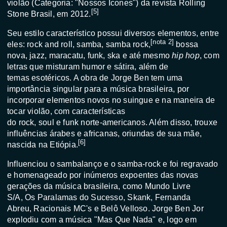
violão (Categoria: "Nossos Ícones") da revista Rolling
[
5
]
Stone Brasil
, em 2012.
Seu estilo característico possui diversos elementos, entre
[
nota 2
]
eles:
rock and roll
,
samba
,
samba rock
,
bossa
nova
,
jazz
,
maracatu
,
funk
,
ska
e até mesmo
hip hop
, com
letras que misturam
humor
e
sátira
, além de
temas
esotéricos
. A obra de Jorge Ben tem uma
importância singular para a
música brasileira
, por
incorporar elementos novos no suingue e na maneira de
tocar
violão
, com características
do
rock
,
soul
e
funk
norte-americanos
. Além disso, trouxe
influências
árabes
e
africanas
, oriundas de sua
mãe
,
[
6
]
nascida na
Etiópia
.
Influenciou o
sambalanço
e o
samba-rock
e foi regravado
e homenageado por inúmeros expoentes das novas
gerações da
música brasileira
, como
Mundo Livre
S/A
,
Os Paralamas do Sucesso
,
Skank
,
Fernanda
Abreu
,
Racionais MC's
e
Belô Velloso
. Jorge Ben Jor
explodiu com a música "
Mas Que Nada
" e, logo em