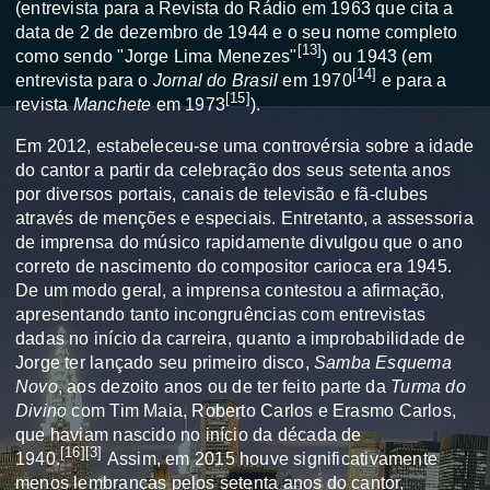
(entrevista para a
Revista do Rádio
em 1963 que cita a
data de 2 de dezembro de 1944 e o seu nome completo
[
13
]
como sendo "Jorge Lima Menezes"
) ou 1943 (em
[
14
]
entrevista para o
Jornal do Brasil
em 1970
e para a
[
15
]
revista
Manchete
em 1973
).
Em 2012, estabeleceu-se uma controvérsia sobre a idade
do cantor a partir da celebração dos seus setenta anos
por diversos portais, canais de televisão e fã-clubes
através de menções e especiais. Entretanto, a assessoria
de imprensa do músico rapidamente divulgou que o ano
correto de nascimento do compositor carioca era 1945.
De um modo geral, a imprensa contestou a afirmação,
apresentando tanto incongruências com entrevistas
dadas no início da carreira, quanto a improbabilidade de
Jorge ter lançado seu primeiro disco,
Samba Esquema
Novo
, aos dezoito anos ou de ter feito parte da
Turma do
Divino
com
Tim Maia
,
Roberto Carlos
e
Erasmo Carlos
,
que haviam nascido no início da
década de
[
16
]
[
3
]
1940
.
Assim, em 2015 houve significativamente
menos lembranças pelos setenta anos do cantor,