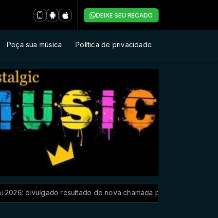
DEIXE SEU RECADO
Peça sua música
Política de privacidade
do resultado de nova chamada para o 2º semestre
Rio: delega