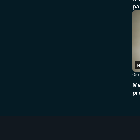
pa
N
05
Me
pr