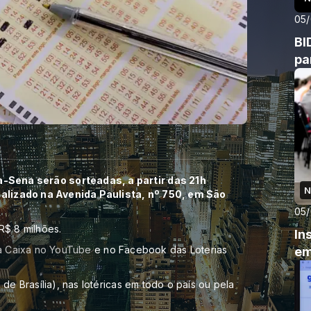
05
BI
pa
-Sena serão sorteadas, a partir das 21h
N
ocalizado na Avenida Paulista, nº 750, em São
05
R$ 8 milhões.
In
a Caixa no YouTube
e no Facebook das Loterias
em
de Brasília), nas lotéricas em todo o país ou pela