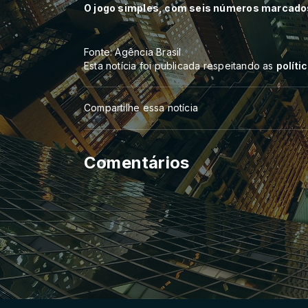
O jogo simples, com seis números marcados
Fonte: Agência Brasil
Esta notícia foi publicada respeitando as
políti
Compartilhe essa notícia
Comentários