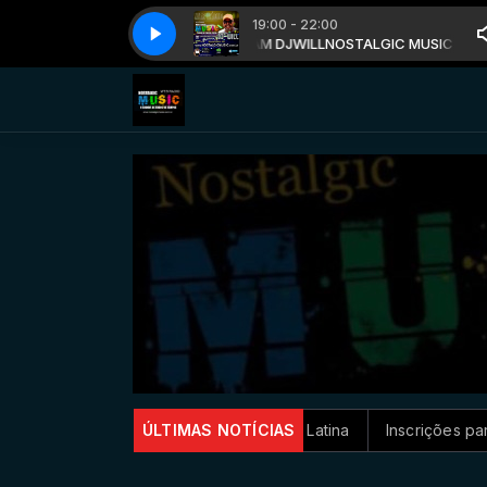
19:00 - 22:00
 BY DJWILL com WILLIAM DJWILL
NOSTALGIC MUSIC BY DJWILL com WIL
ra segurança na América Latina
ÚLTIMAS NOTÍCIAS
Inscrições para exame de prof