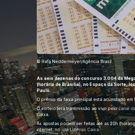
© Rafa Neddermeyer/Agência Brasil
As seis dezenas do concurso 3.004 da Mega
(horário de Brasília), no Espaço da Sorte, l
Paulo.
O prêmio da faixa principal está acumulado em 
O sorteio terá transmissão ao vivo pelo
canal d
Caixa.
As apostas podem ser feitas até as 20h (horário 
internet,
no
site
Loterias Caixa
.