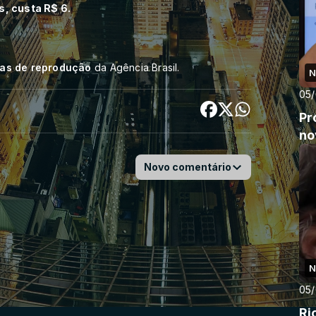
, custa R$ 6.
cas de reprodução
da Agência Brasil.
N
05
Pr
no
Novo comentário
N
05
Ri