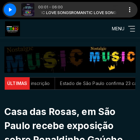
00:01 - 06:00
com ROMANTIC LOVE SONGS
E BEAT
C.J.LEWS - REGAE BEAT
ROMANTIC LOVE SONG'S com ROMANTIC 
MENU
o de inscrição
ÚLTIMAS
Estado de São Paulo confirma 23 casos de sa
Casa das Rosas, em São
Paulo recebe exposição
sobre Ronaldinho Gaúcho