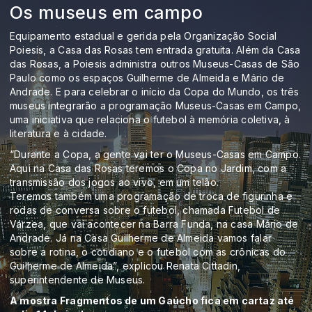
Os museus em campo
Equipamento estadual e gerida pela Organização Social
Poiesis, a Casa das Rosas tem entrada gratuita. Além da Casa
das Rosas, a Poiesis administra outros Museus-Casas de São
Paulo como os espaços Guilherme de Almeida e Mário de
Andrade. E para celebrar o início da Copa do Mundo, os três
museus integrarão a programação Museus-Casas em Campo,
uma iniciativa que relaciona o futebol à memória coletiva, à
literatura e à cidade.
“Durante a Copa, a gente vai ter o Museus-Casas em Campo.
Aqui na Casa das Rosas teremos o Copa no Jardim, com a
transmissão dos jogos ao vivo, em um telão.
Teremos também uma programação de troca de figurinha e
rodas de conversa sobre o futebol, chamada Futebol de
Várzea, que vai acontecer na Barra Funda, na casa Mário de
Andrade. Já na Casa Guilherme de Almeida vamos falar
sobre a rotina, o cotidiano e o futebol com as crônicas do
Guilherme de Almeida”, explicou Renata Cittadin,
superintendente de Museus.
A mostra Fragmentos de um Gaúcho fica em cartaz até