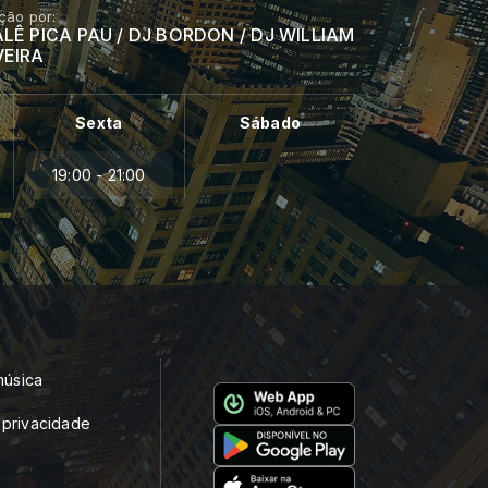
ção por:
ALÊ PICA PAU / DJ BORDON / DJ WILLIAM
VEIRA
Sexta
Sábado
19:00 - 21:00
música
e privacidade