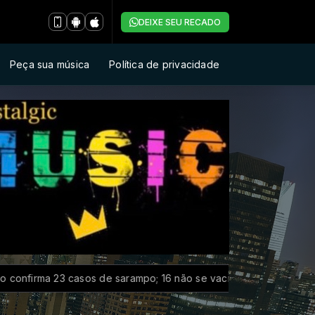
DEIXE SEU RECADO
Peça sua música
Política de privacidade
rma 23 casos de sarampo; 16 não se vacinaram
“Super El Niñ