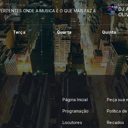
Locu
DJ 
ERTENTES ONDE A MUSICA É O QUE MAIS FAZ A
OLI
Terça
Quarta
Quinta
Página Inicial
Peça sua 
Programação
Política d
Locutores
Recados